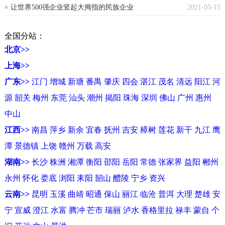
让世界500强企业竖起大拇指的民族企业
2021-05-15
全国分站：
北京>>
上海>>
广东>>
江门
增城
新塘
番禺
肇庆
四会
湛江
茂名
清远
阳江
河
源
韶关
梅州
东莞
汕头
潮州
揭阳
珠海
深圳
佛山
广州
惠州
中山
江西>>
南昌
萍乡
新余
宜春
抚州
吉安
樟树
莲花
新干
九江
鹰
潭
景德镇
上饶
赣州
万载
高安
湖南>>
长沙
株洲
湘潭
衡阳
邵阳
岳阳
常德
张家界
益阳
郴州
永州
怀化
娄底
浏阳
耒阳
韶山
醴陵
宁乡
资兴
云南>>
昆明
玉溪
曲靖
昭通
保山
丽江
临沧
普洱
大理
楚雄
安
宁
宣威
澄江
水富
腾冲
芒市
瑞丽
泸水
香格里拉
禄丰
蒙自
个