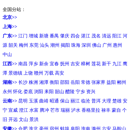
全国分站：
北京>>
上海>>
广东>>
江门
增城
新塘
番禺
肇庆
四会
湛江
茂名
清远
阳江
河
源
韶关
梅州
东莞
汕头
潮州
揭阳
珠海
深圳
佛山
广州
惠州
中山
江西>>
南昌
萍乡
新余
宜春
抚州
吉安
樟树
莲花
新干
九江
鹰
潭
景德镇
上饶
赣州
万载
高安
湖南>>
长沙
株洲
湘潭
衡阳
邵阳
岳阳
常德
张家界
益阳
郴州
永州
怀化
娄底
浏阳
耒阳
韶山
醴陵
宁乡
资兴
云南>>
昆明
玉溪
曲靖
昭通
保山
丽江
临沧
普洱
大理
楚雄
安
宁
宣威
澄江
水富
腾冲
芒市
瑞丽
泸水
香格里拉
禄丰
蒙自
个
旧
开远
文山
景洪
安徽>>
合肥
淮北
亳州
宿州
蚌埠
阜阳
淮南
滁州
六安
马鞍山