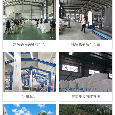
集装袋吨袋缝纫车间
吨袋集装袋车间图
织布车间
东星集装袋吨袋图