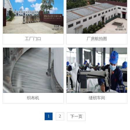
工厂门口
厂房航拍图
织布机
缝纫车间
1
2
下一页