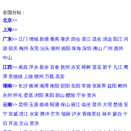
全国分站：
北京>>
上海>>
广东>>
江门
增城
新塘
番禺
肇庆
四会
湛江
茂名
清远
阳江
河
源
韶关
梅州
东莞
汕头
潮州
揭阳
珠海
深圳
佛山
广州
惠州
中山
江西>>
南昌
萍乡
新余
宜春
抚州
吉安
樟树
莲花
新干
九江
鹰
潭
景德镇
上饶
赣州
万载
高安
湖南>>
长沙
株洲
湘潭
衡阳
邵阳
岳阳
常德
张家界
益阳
郴州
永州
怀化
娄底
浏阳
耒阳
韶山
醴陵
宁乡
资兴
云南>>
昆明
玉溪
曲靖
昭通
保山
丽江
临沧
普洱
大理
楚雄
安
宁
宣威
澄江
水富
腾冲
芒市
瑞丽
泸水
香格里拉
禄丰
蒙自
个
旧
开远
文山
景洪