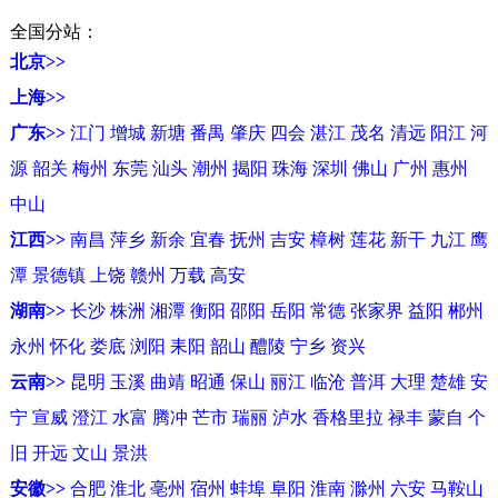
全国分站：
北京>>
上海>>
广东>>
江门
增城
新塘
番禺
肇庆
四会
湛江
茂名
清远
阳江
河
源
韶关
梅州
东莞
汕头
潮州
揭阳
珠海
深圳
佛山
广州
惠州
中山
江西>>
南昌
萍乡
新余
宜春
抚州
吉安
樟树
莲花
新干
九江
鹰
潭
景德镇
上饶
赣州
万载
高安
湖南>>
长沙
株洲
湘潭
衡阳
邵阳
岳阳
常德
张家界
益阳
郴州
永州
怀化
娄底
浏阳
耒阳
韶山
醴陵
宁乡
资兴
云南>>
昆明
玉溪
曲靖
昭通
保山
丽江
临沧
普洱
大理
楚雄
安
宁
宣威
澄江
水富
腾冲
芒市
瑞丽
泸水
香格里拉
禄丰
蒙自
个
旧
开远
文山
景洪
安徽>>
合肥
淮北
亳州
宿州
蚌埠
阜阳
淮南
滁州
六安
马鞍山