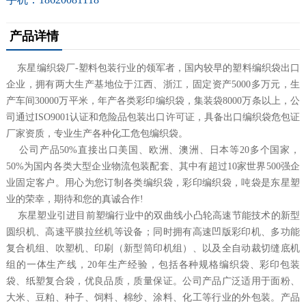
产品详情
东星编织袋厂-塑料包装行业的领军者，国内较早的塑料编织袋出口
企业，拥有两大生产基地位于江西、浙江，固定资产5000多万元，生
产车间30000万平米，年产各类彩印编织袋，集装袋8000万条以上，公
司通过ISO9001认证和危险品包装出口许可证，具备出口编织袋危包证
厂家资质，专业生产各种化工危包编织袋。
公司产品50%直接出口美国、欧洲、澳洲、日本等20多个国家，
50%为国内各类大型企业物流包装配套、其中有超过10家世界500强企
业固定客户。用心为您订制各类编织袋，彩印编织袋，吨袋是东星塑
业的荣幸，期待和您的真诚合作!
东星塑业引进目前塑编行业中的双曲线小凸轮高速节能技术的新型
圆织机、高速平膜拉丝机等设备；同时拥有高速凹版彩印机、多功能
复合机组、吹塑机、印刷（新型筒印机组）、以及全自动裁切缝底机
组的一体生产线，20年生产经验，包括各种规格编织袋、彩印包装
袋、纸塑复合袋，优良品质，质量保证。公司产品广泛适用于面粉、
大米、豆粕、种子、饲料、棉纱、涂料、化工等行业的外包装。产品