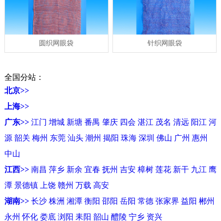
圆织网眼袋
针织网眼袋
全国分站：
北京>>
上海>>
广东>>
江门
增城
新塘
番禺
肇庆
四会
湛江
茂名
清远
阳江
河
源
韶关
梅州
东莞
汕头
潮州
揭阳
珠海
深圳
佛山
广州
惠州
中山
江西>>
南昌
萍乡
新余
宜春
抚州
吉安
樟树
莲花
新干
九江
鹰
潭
景德镇
上饶
赣州
万载
高安
湖南>>
长沙
株洲
湘潭
衡阳
邵阳
岳阳
常德
张家界
益阳
郴州
永州
怀化
娄底
浏阳
耒阳
韶山
醴陵
宁乡
资兴