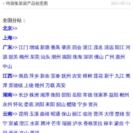
吨袋集装袋产品创意图
2021-05-14
全国分站：
北京>>
上海>>
广东>>
江门
增城
新塘
番禺
肇庆
四会
湛江
茂名
清远
阳江
河
源
韶关
梅州
东莞
汕头
潮州
揭阳
珠海
深圳
佛山
广州
惠州
中山
江西>>
南昌
萍乡
新余
宜春
抚州
吉安
樟树
莲花
新干
九江
鹰
潭
景德镇
上饶
赣州
万载
高安
湖南>>
长沙
株洲
湘潭
衡阳
邵阳
岳阳
常德
张家界
益阳
郴州
永州
怀化
娄底
浏阳
耒阳
韶山
醴陵
宁乡
资兴
云南>>
昆明
玉溪
曲靖
昭通
保山
丽江
临沧
普洱
大理
楚雄
安
宁
宣威
澄江
水富
腾冲
芒市
瑞丽
泸水
香格里拉
禄丰
蒙自
个
旧
开远
文山
景洪