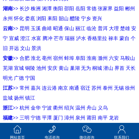
湖南>>
长沙
株洲
湘潭
衡阳
邵阳
岳阳
常德
张家界
益阳
郴州
永州
怀化
娄底
浏阳
耒阳
韶山
醴陵
宁乡
资兴
云南>>
昆明
玉溪
曲靖
昭通
保山
丽江
临沧
普洱
大理
楚雄
安
宁
宣威
澄江
水富
腾冲
芒市
瑞丽
泸水
香格里拉
禄丰
蒙自
个
旧
开远
文山
景洪
安徽>>
合肥
淮北
亳州
宿州
蚌埠
阜阳
淮南
滁州
六安
马鞍山
芜湖
宣城
铜陵
池州
安庆
黄山
巢湖
无为
桐城
潜山
界首
天长
明光
广德
宁国
江苏>>
常州
嘉兴
连云港
南京
南通
宿迁
苏州
泰州
无锡
徐州
盐城
扬州
镇江
浙江>>
杭州
金华
宁波
衢州
绍兴
温州
舟山
义乌
福建>>
三明
宁德
平潭
厦门
漳州
泉州
莆田
南平
龙岩
2026 © 吨袋厂家网 萍乡市东欣包装有限公司 版权所有 备案号：
赣ICP备2024051900号-1
sitemap
网站首页
电话咨询
微信咨询
联系我们