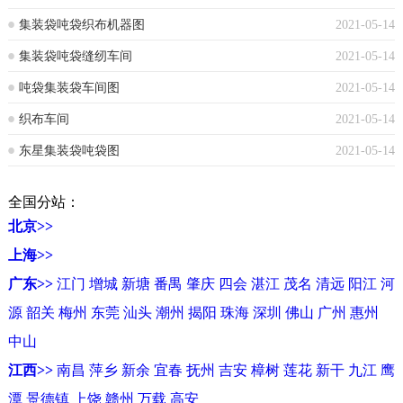
集装袋吨袋织布机器图
2021-05-14
集装袋吨袋缝纫车间
2021-05-14
吨袋集装袋车间图
2021-05-14
织布车间
2021-05-14
东星集装袋吨袋图
2021-05-14
全国分站：
北京>>
上海>>
广东>>
江门
增城
新塘
番禺
肇庆
四会
湛江
茂名
清远
阳江
河
源
韶关
梅州
东莞
汕头
潮州
揭阳
珠海
深圳
佛山
广州
惠州
中山
江西>>
南昌
萍乡
新余
宜春
抚州
吉安
樟树
莲花
新干
九江
鹰
潭
景德镇
上饶
赣州
万载
高安