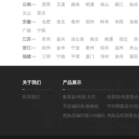
云南>>
昆明
玉溪
曲靖
昭通
保山
丽江
临沧
文山
景洪
安徽>>
合肥
淮北
亳州
宿州
蚌埠
阜阳
淮南
广德
宁国
江苏>>
常州
嘉兴
连云港
南京
南通
宿迁
苏
浙江>>
杭州
金华
宁波
衢州
绍兴
温州
舟山
福建>>
三明
宁德
平潭
厦门
漳州
泉州
莆田
关于我们
产品展示
联系我们
集装袋/吨袋/太空
纸塑袋/纸塑复
袋/FIBC
手提编织袋/购物袋
平织网眼袋/针
危险品编织袋/UN编织
袋
危险品纸塑复合袋
袋
纸塑袋