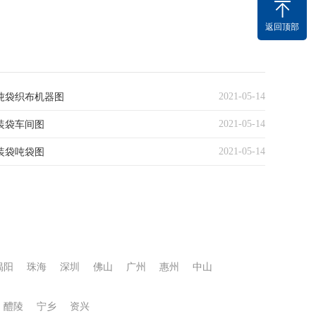
返回顶部
2021-05-14
吨袋织布机器图
2021-05-14
装袋车间图
2021-05-14
装袋吨袋图
揭阳
珠海
深圳
佛山
广州
惠州
中山
醴陵
宁乡
资兴