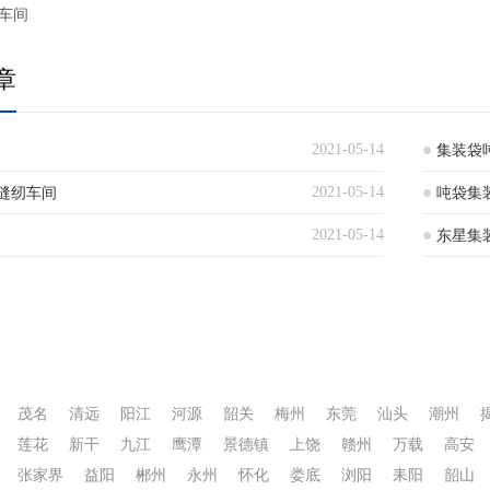
车间
章
2021-05-14
集装袋
2021-05-14
缝纫车间
吨袋集
2021-05-14
东星集
茂名
清远
阳江
河源
韶关
梅州
东莞
汕头
潮州
莲花
新干
九江
鹰潭
景德镇
上饶
赣州
万载
高安
张家界
益阳
郴州
永州
怀化
娄底
浏阳
耒阳
韶山