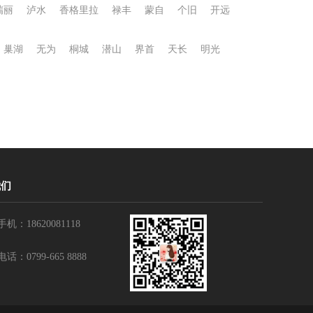
瑞丽
泸水
香格里拉
禄丰
蒙自
个旧
开远
巢湖
无为
桐城
潜山
界首
天长
明光
我们
手机：18620081118
电话：0799-665 8888