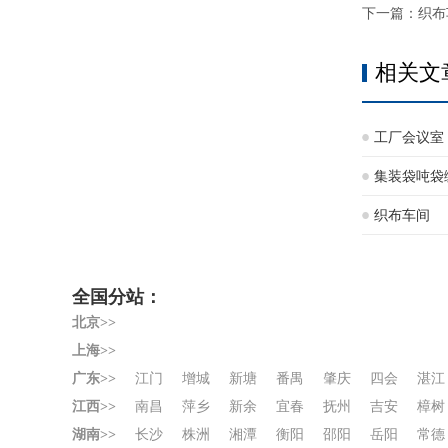
下一篇：
织布
相关文
工厂会议室
集装袋吨袋
织布车间
全国分站：
北京>>
上海>>
广东>>
江门
增城
新塘
番禺
肇庆
四会
湛江
江西>>
南昌
萍乡
新余
宜春
抚州
吉安
樟树
湖南>>
长沙
株洲
湘潭
衡阳
邵阳
岳阳
常德