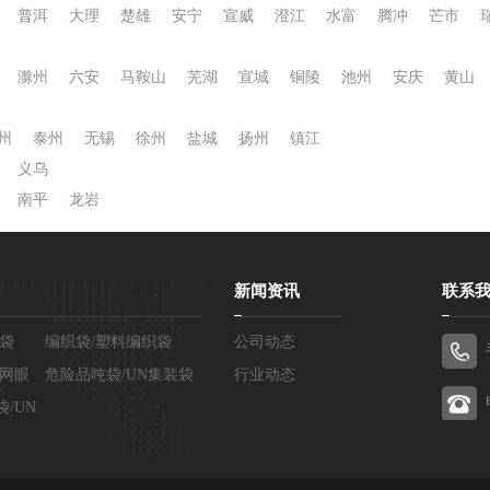
普洱
大理
楚雄
安宁
宣威
澄江
水富
腾冲
芒市
滁州
六安
马鞍山
芜湖
宣城
铜陵
池州
安庆
黄山
州
泰州
无锡
徐州
盐城
扬州
镇江
义乌
南平
龙岩
新闻资讯
联系
合袋
编织袋/塑料编织袋
公司动态
织网眼
危险品吨袋/UN集装袋
行业动态
/UN